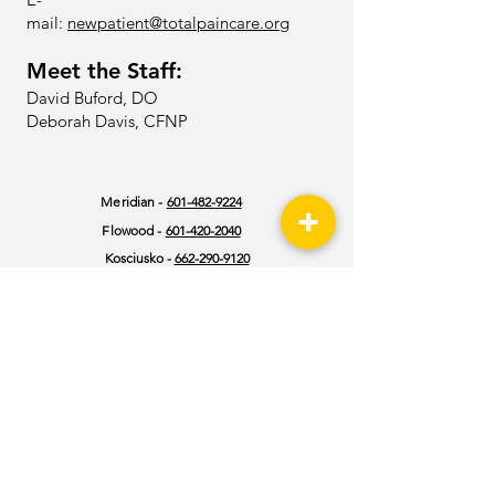
mail:
newpatient@totalpaincare.org
Meet the Staff:
David Buford, DO
Deborah Davis, CFNP
Meridian -
601-482-9224
Flowood -
601-420-2040
Kosciusko -
662-290-9120
Philadelphia -
601-482-9224
Southaven -
662-404-8630
Hazlehurst -
601-376-9960
Jackson | Baptist -
601-387-9200
Vicksburg -
601-883-6304
Hattiesburg -
601-545-7021
Carthage -
601-420-2040
Jackson | St Dominic -
601-313-9802